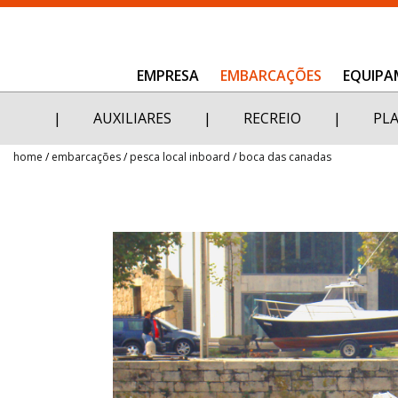
EMPRESA
EMBARCAÇÕES
EQUIPA
Empresa
|
AUXILIARES
|
RECREIO
|
PL
Embarcações
home
embarcações
pesca local inboard
boca das canadas
Equipamentos
Serviços
Galeria
Alumínio