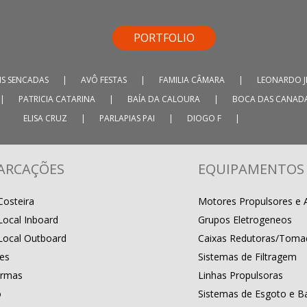
PORTFOLIO
IS SENCADAS
|
AVÔ FESTAS
|
FAMILIA CÂMARA
|
LEONARDO J
|
PATRICIA CATARINA
|
BAÍA DA CALOURA
|
BOCA DAS CANAD
ELISA CRUZ
|
PARLAPIAS PAI
|
DIOGO F
|
ARCAÇÕES
EQUIPAMENTOS
Costeira
Motores Propulsores e A
Local Inboard
Grupos Eletrogeneos
Local Outboard
Caixas Redutoras/Toma
res
Sistemas de Filtragem
ormas
Linhas Propulsoras
o
Sistemas de Esgoto e B