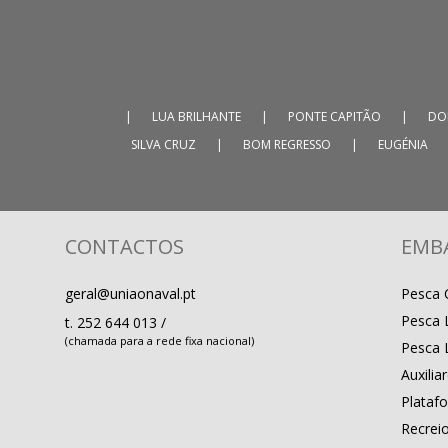
|
LUA BRILHANTE
|
PONTE CAPITÃO
|
DO
SILVA CRUZ
|
BOM REGRESSO
|
EUGÉNIA
CONTACTOS
EMB
geral@uniaonaval.pt
Pesca 
Pesca 
t.
252 644 013
/
(chamada para a rede fixa nacional)
Pesca 
Auxilia
Plataf
Recrei