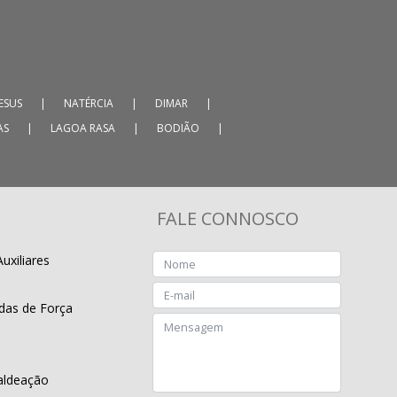
ESUS
|
NATÉRCIA
|
DIMAR
|
AS
|
LAGOA RASA
|
BODIÃO
|
FALE CONNOSCO
uxiliares
das de Força
aldeação