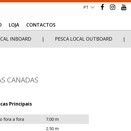
_______________
O
LOJA
CONTACTOS
OCAL INBOARD
|
PESCA LOCAL OUTBOARD
|
AS CANADAS
cas Principais
 fora a fora
7.00 m
2.50 m