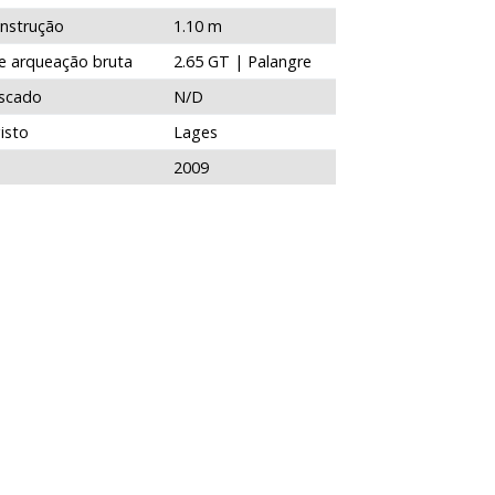
onstrução
1.10 m
de arqueação bruta
2.65 GT | Palangre
scado
N/D
isto
Lages
2009