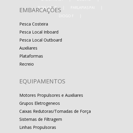
ELISA CRUZ
|
PARLAPIAS PAI
|
EMBARCAÇÕES
DIOGO F
|
Pesca Costeira
Pesca Local Inboard
Pesca Local Outboard
Auxiliares
Plataformas
Recreio
EQUIPAMENTOS
Motores Propulsores e Auxiliares
Grupos Eletrogeneos
Caixas Redutoras/Tomadas de Força
Sistemas de Filtragem
Linhas Propulsoras