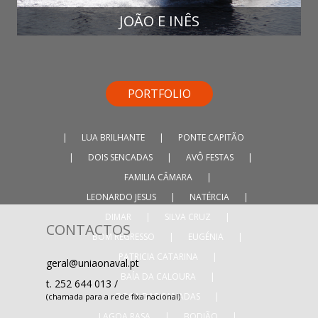
JOÃO E INÊS
PORTFOLIO
|
LUA BRILHANTE
|
PONTE CAPITÃO
|
DOIS SENCADAS
|
AVÔ FESTAS
|
FAMILIA CÂMARA
|
LEONARDO JESUS
|
NATÉRCIA
|
DIMAR
|
SILVA CRUZ
|
CONTACTOS
BOM REGRESSO
|
EUGÉNIA
|
PATRICIA CATARINA
|
geral@uniaonaval.pt
BAÍA DA CALOURA
|
t.
252 644 013
/
BOCA DAS CANADAS
|
(chamada para a rede fixa nacional)
LAGOA RASA
|
BODIÃO
|