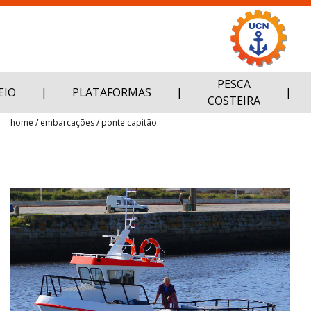
PESCA
Empresa
EIO
|
PLATAFORMAS
|
|
COSTEIRA
Embarcações
home
embarcações
ponte capitão
Equipamentos
Serviços
Galeria
Alumínio